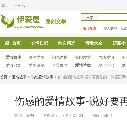
首页
手机版
文章
热门标签：
感人故事
初
首页
心情日记
散文精选
诗歌大全
短篇小
爱情故事
浪漫爱情
初恋爱情
校园爱情
网络爱情
伤
爱情散文
爱情随笔
写景散文
爱情诗歌
现代诗歌
励
首页
>
爱情故事
>
伤感爱情故事
>
伤感的爱情故事-说好要再见的，你还记得
伤感的爱情故事-说好要
来源：简书
发布时间：2017-07-04
阅读：5831