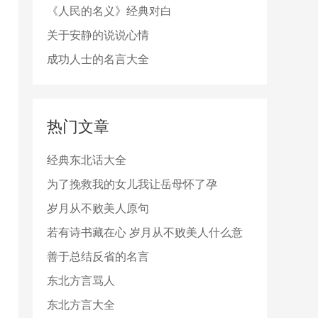
《人民的名义》经典对白
关于安静的说说心情
成功人士的名言大全
热门文章
经典东北话大全
为了挽救我的女儿我让岳母怀了孕
岁月从不败美人原句
若有诗书藏在心 岁月从不败美人什么意
思
善于总结反省的名言
东北方言骂人
东北方言大全