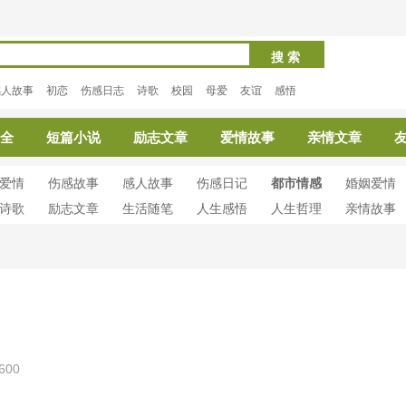
搜 索
感人故事
初恋
伤感日志
诗歌
校园
母爱
友谊
感悟
全
短篇小说
励志文章
爱情故事
亲情文章
爱情
伤感故事
感人故事
伤感日记
都市情感
婚姻爱情
诗歌
励志文章
生活随笔
人生感悟
人生哲理
亲情故事
600