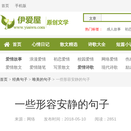
首页
手机版
文章
热门标签：
感人故事
初
首页
心情日记
散文精选
诗歌大全
短篇小
爱情故事
浪漫爱情
初恋爱情
校园爱情
网络爱情
伤
爱情散文
爱情随笔
写景散文
爱情诗歌
现代诗歌
励
首页
>
经典句子
>
唯美的句子
>
一些形容安静的句子
一些形容安静的句子
来源：网络
发布时间：2018-05-10
阅读：2851