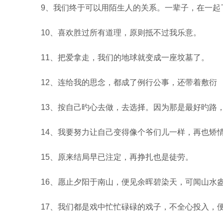
9、我们终于可以用陌生人的关系。一辈子，在一起
10、喜欢胜过所有道理，原则抵不过我乐意。
11、把爱拿走，我们的地球就变成一座坟墓了。
12、连给我的思念，都成了例行公事，还带着敷衍
13、按自己旳心去做，去选择。因为那是最好旳路
14、我要努力让自己变得像个爷们儿一样，再也矫
15、原来结局早已注定，再挣扎也是徒劳。
16、愿止夕阳于南山，便见余晖碧染天，可闻山水
17、我们都是戏中忙忙碌碌的戏子，不全心投入，