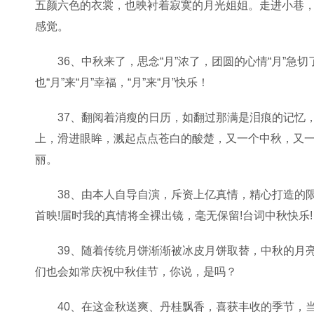
五颜六色的衣裳，也映衬着寂寞的月光姐姐。走进小巷
感觉。
36、中秋来了，思念“月”浓了，团圆的心情“月”急
也“月”来“月”幸福，“月”来“月”快乐！
37、翻阅着消瘦的日历，如翻过那满是泪痕的记忆
上，滑进眼眸，溅起点点苍白的酸楚，又一个中秋，又
丽。
38、由本人自导自演，斥资上亿真情，精心打造的
首映!届时我的真情将全裸出镜，毫无保留!台词中秋快乐!
39、随着传统月饼渐渐被冰皮月饼取替，中秋的月
们也会如常庆祝中秋佳节，你说，是吗？
40、在这金秋送爽、丹桂飘香，喜获丰收的季节，当