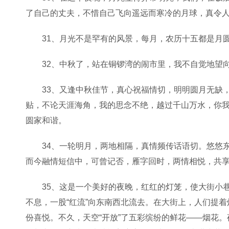
了自己的丈夫，不惜自己飞向遥远而寒冷的月球，真令
31、月光不是罕有的风景，每月，农历十五都是月
32、中秋了，站在铜锣湾的闹市里，我不自觉地望
33、又逢中秋佳节，真心祝福情切，明明圆月无缺
贴，不论天涯海角，我的思念不绝，越过千山万水，你
圆家和谐。
34、一轮明月，两地相隔，真情频传话语切。悠悠
而今融情短信中，可曾记否，雁字回时，两情相悦，共
35、这是一个美好的夜晚，红红的灯笼，使大街小
不息，一股“红流”向东南西北流去。在大街上，人们提
份喜悦。不久，天空“开放”了五彩缤纷的鲜花——烟花