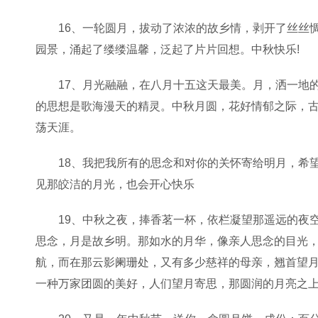
16、一轮圆月，拔动了浓浓的故乡情，剥开了丝丝
园景，涌起了缕缕温馨，泛起了片片回想。中秋快乐!
17、月光融融，在八月十五这天最美。月，洒一地
的思想是歌海漫天的精灵。中秋月圆，花好情郁之际，
荡天涯。
18、我把我所有的思念和对你的关怀寄给明月，希
见那皎洁的月光，也会开心快乐
19、中秋之夜，捧香茗一杯，依栏凝望那遥远的夜
思念，月是故乡明。那如水的月华，像亲人思念的目光
航，而在那云影阑珊处，又有多少慈祥的母亲，翘首望
一种万家团圆的美好，人们望月寄思，那圆润的月亮之